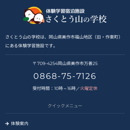
さくとう山の学校は、岡山県美作市福山地区（旧・作東町）
にある体験学習施設です。
さ
〒
709-4254
岡山県
美作市
万善25
く
0868-75-7126
と
受付時間：10時～16時／
火曜定休
う
山
クイックメニュー
の
学
体験案内
校