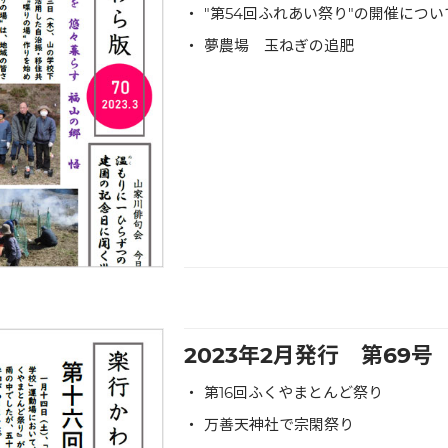
"第54回ふれあい祭り"の開催につい
夢農場 玉ねぎの追肥
2023年2月発行 第69
第16回ふくやまとんど祭り
万善天神社で宗閑祭り