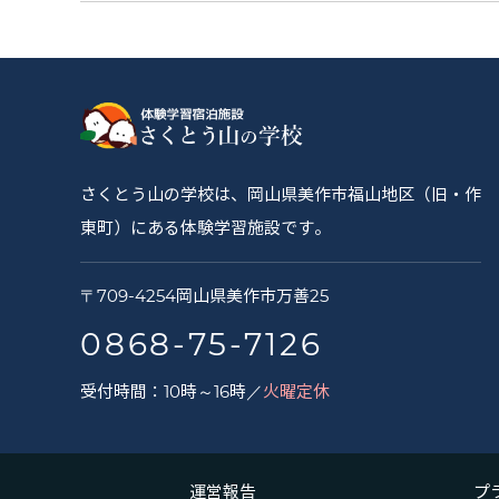
さくとう山の学校は、岡山県美作市福山地区（旧・作
東町）にある体験学習施設です。
さ
〒
709-4254
岡山県
美作市
万善25
く
0868-75-7126
と
受付時間：10時～16時／
火曜定休
う
山
の
運営報告
プ
学