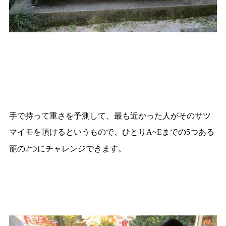
手で持って重さを予測して、最も近かった人がそのサツ
マイモを頂けるというもので、ひとり
までの
つある
A~E
5
籠の
つにチャレンジできます。
2