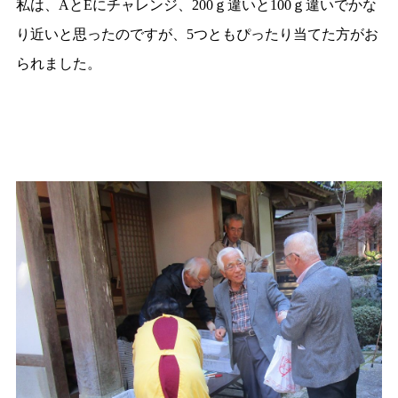
私は、
と
にチャレンジ、
ｇ違いと
ｇ違いでかな
A
E
200
100
り近いと思ったのですが、
つともぴったり当てた方がお
5
られました。