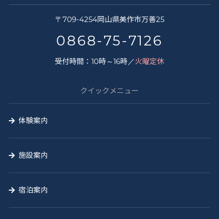
さ
〒
709-4254
岡山県
美作市
万善25
く
0868-75-7126
と
受付時間：10時～16時／
火曜定休
う
山
クイックメニュー
の
学
体験案内
校
施設案内
宿泊案内