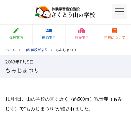
体験案内
宿泊案内
施設案内
当校について
ホーム
山の学校だより
もみじまつり
2018年11月5日
もみじまつり
月
日、山の学校の直ぐ近く（約
ｍ）観音寺（もみ
11
4
500
じ寺）で“もみじまつり”が催されました。