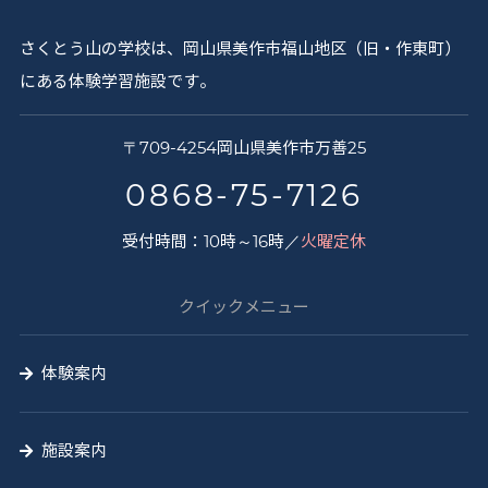
さくとう山の学校は、岡山県美作市福山地区（旧・作東町）
にある体験学習施設です。
さ
〒
709-4254
岡山県
美作市
万善25
く
0868-75-7126
と
受付時間：10時～16時／
火曜定休
う
山
クイックメニュー
の
学
体験案内
校
施設案内