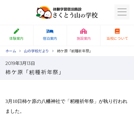
体験案内
宿泊案内
施設案内
当校について
ホーム
山の学校だより
柿ケ原「籾種祈年祭」
2019年3月13日
柿ケ原「籾種祈年祭」
月
日柿ケ原の八幡神社で「籾種祈年祭」が執り行われ
3
10
ました。