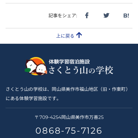
B!
記事をシェア:
上に戻る
さくとう山の学校は、岡山県美作市福山地区（旧・作東町）
にある体験学習施設です。
さ
〒
709-4254
岡山県
美作市
万善25
く
0868-75-7126
と