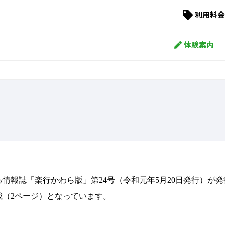
利用料金
体験案内
る情報誌「楽行かわら版」第
24
号（令和元年
5
月
20
日発行）が発
載（
2
ページ）となっています。