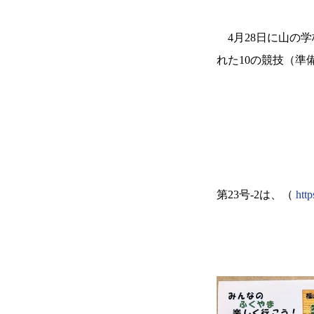
4
月
28
日に山の学
れた
10
の競技（準
第
23
号
-2
は、（
htt