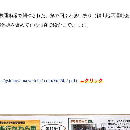
校運動場で開催された、第
53
回ふれあい祭り（福山地区運動会
備体操を含めて）の写真で紹介しています。
ps://gsfukuyama.web.fc2.com/Vol24-2.pdf
）
←
クリック