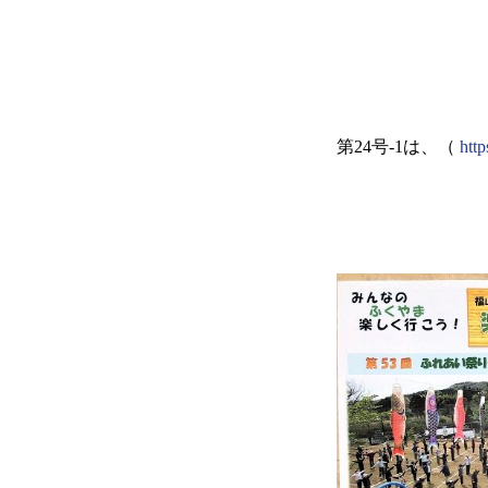
第
24
号
-1
は、（
htt