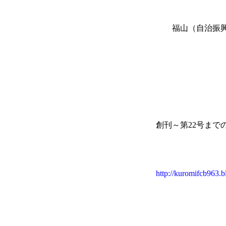
福山（自治振興協
創刊～第
22
号まで
http://kuromifcb963.b