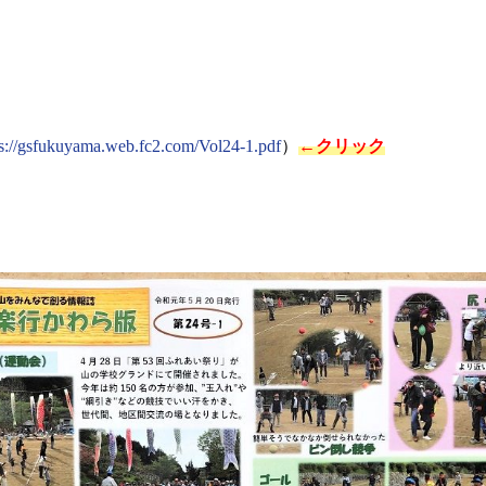
ps://gsfukuyama.web.fc2.com/Vol24-1.pdf
）
←
クリック