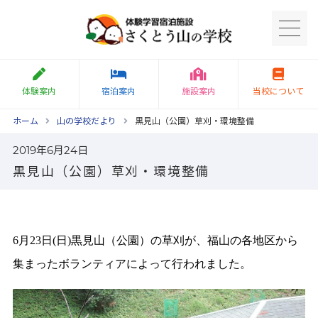
体験案内
宿泊案内
施設案内
当校について
ホーム
山の学校だより
黒見山（公園）草刈・環境整備
2019年6月24日
黒見山（公園）草刈・環境整備
月
日
日
黒見山（公園）の草刈が、福山の各地区から
6
23
(
)
集まったボランティアによって行われました。