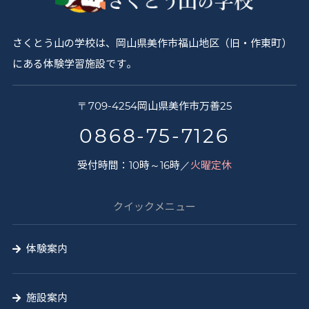
さくとう山の学校は、岡山県美作市福山地区（旧・作東町）
にある体験学習施設です。
さ
〒
709-4254
岡山県
美作市
万善25
く
0868-75-7126
と
受付時間：10時～16時／
火曜定休
う
山
クイックメニュー
の
学
体験案内
校
施設案内