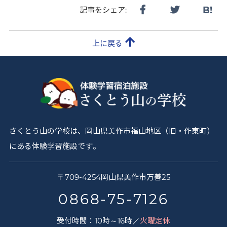
B!
記事をシェア:
上に戻る
さくとう山の学校は、岡山県美作市福山地区（旧・作東町）
にある体験学習施設です。
さ
〒
709-4254
岡山県
美作市
万善25
く
0868-75-7126
と
受付時間：10時～16時／
火曜定休
う