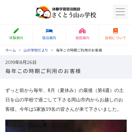
体験案内
宿泊案内
施設案内
当校について
ホーム
山の学校だより
毎年この時期ご利用のお客様
2019年8月26日
毎年この時期ご利用のお客様
ずっと前から毎年、
8
月（夏休み）の最後（第
4
週）の土
日を山の学校で過ごして下さる岡山市内からお越しのお
客様。今年は
5
家族
19
名の皆さんが来て下さいました。