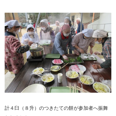
計４臼（８升）のつきたての餅が参加者へ振舞