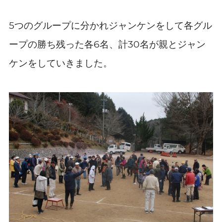
つのグループに分かれジャンケンをして各グル
5
ープの勝ち残った各
名、計
名が親とジャン
6
30
ケンをしていきました。