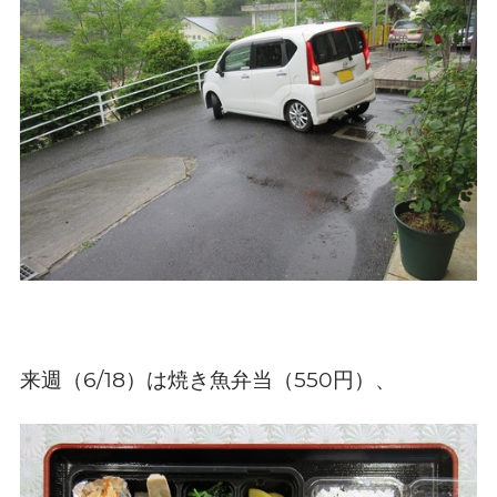
来週（
）は焼き魚弁当（
円）、
6/18
550