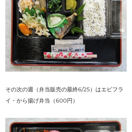
その次の週（弁当販売の最終
）はエビフラ
6/25
イ・から揚げ弁当（
円）
600