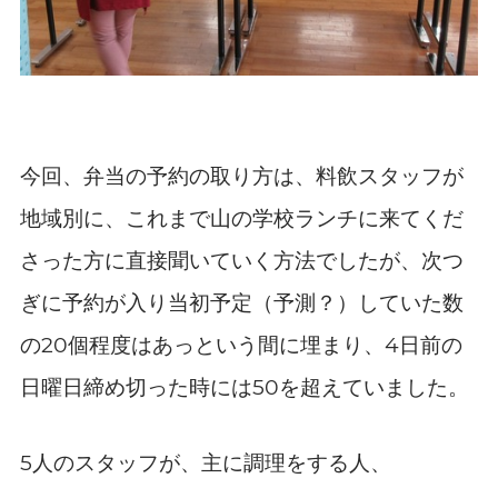
今回、弁当の予約の取り方は、料飲スタッフが
地域別に、これまで山の学校ランチに来てくだ
さった方に直接聞いていく方法でしたが、次つ
ぎに予約が入り当初予定（予測？）していた数
の
個程度はあっという間に埋まり、
日前の
20
4
日曜日締め切った時には
を超えていました。
50
人のスタッフが、主に調理をする人、
5