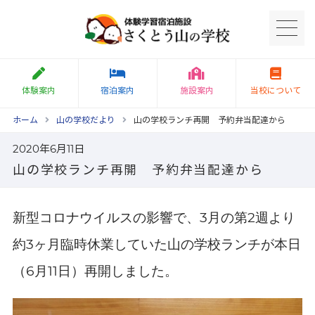
体験案内
宿泊案内
施設案内
当校について
ホーム
山の学校だより
山の学校ランチ再開 予約弁当配達から
2020年6月11日
山の学校ランチ再開 予約弁当配達から
新型コロナウイルスの影響で、
月の第
週より
3
2
約
ヶ月臨時休業していた山の学校ランチが本日
3
（
月
日）再開しました。
6
11