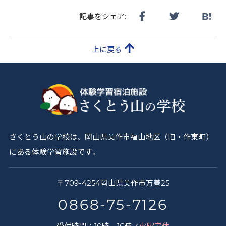
B!
記事をシェア:
上に戻る
さくとう山の学校は、岡山県美作市福山地区（旧・作東町）
にある体験学習施設です。
さ
〒
709-4254
岡山県
美作市
万善25
く
0868-75-7126
と