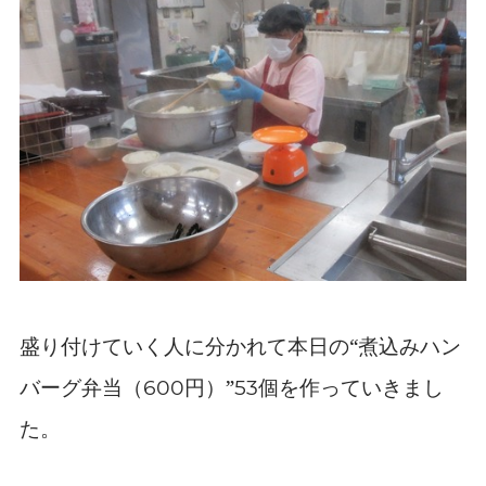
盛り付けていく人に分かれて本日の“煮込みハン
バーグ弁当（
円）”
個を作っていきまし
600
53
た。