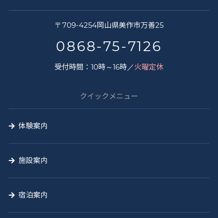
さ
〒
709-4254
岡山県
美作市
万善25
く
0868-75-7126
と
受付時間：10時～16時／
火曜定休
う
山
クイックメニュー
の
学
体験案内
校
施設案内
宿泊案内