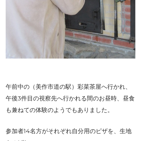
午前中の（美作市道の駅）彩菜茶屋へ行かれ、
3
午後
件目の視察先へ行かれる間のお昼時、昼食
も兼ねての体験のようでもありました。
14
参加者
名方がそれぞれ自分用のピザを、生地