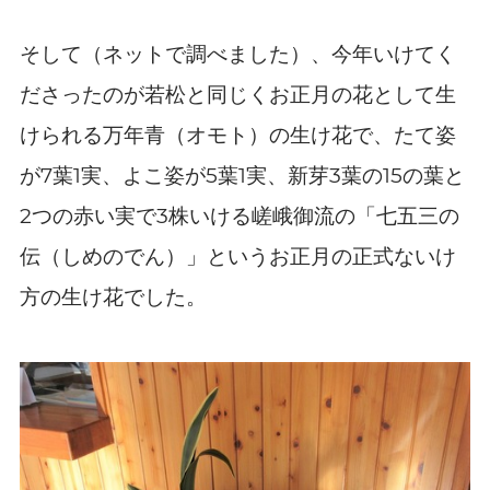
そして
（ネットで調べました）、
今年いけてく
ださったのが若松と同じくお正月の花として生
けられる万年青（オモト）の生け花で、たて姿
7
1
5
1
3
15
が
葉
実、よこ姿が
葉
実、新芽
葉の
の葉と
2
3
つの赤い実で
株いける嵯峨御流の「七五三の
伝（しめのでん）」というお正月の正式ないけ
方の生け花でした。