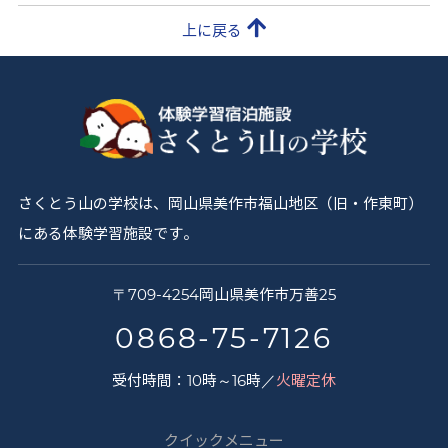
上に戻る
さくとう山の学校は、岡山県美作市福山地区（旧・作東町）
にある体験学習施設です。
さ
〒
709-4254
岡山県
美作市
万善25
く
0868-75-7126
と
受付時間：10時～16時／
火曜定休
う
山
クイックメニュー
の