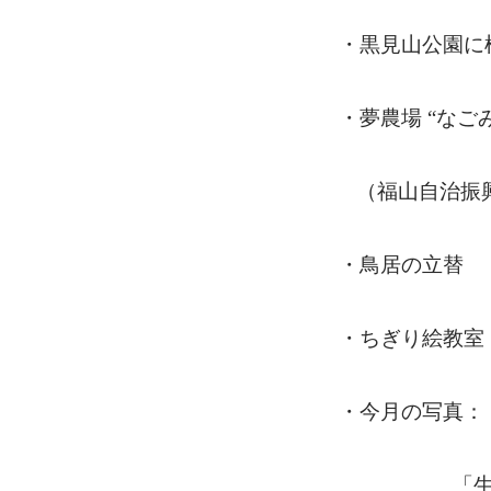
・黒見山公園に
・夢農場
“なご
（福山自治振
・鳥居の立替 
・ちぎり絵教室
・今月の写真：
「