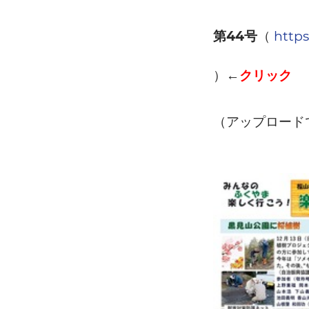
44
https
第
号
（
）←
クリック
（アップロード