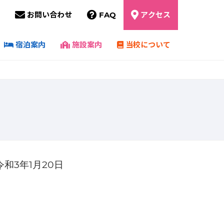
お問い合わせ
FAQ
アクセス
宿泊案内
施設案内
当校について
3
1
20
令和
年
月
日