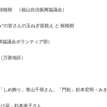
桜植樹 （福山自治振興協議会）
み”の皆さんの玉ねぎ苗植え
と
桜植樹
興協議会ボランティア部）
（万善地区）
「しめ飾り」青山千尋さん、「門松」杉本宏明・み
生け花」杉本幸子さん