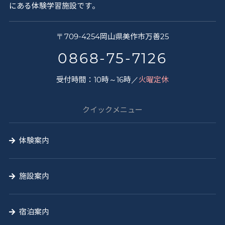
にある体験学習施設です。
さ
〒
709-4254
岡山県
美作市
万善25
く
0868-75-7126
と
受付時間：10時～16時／
火曜定休
う
山
クイックメニュー
の
学
体験案内
校
施設案内
宿泊案内